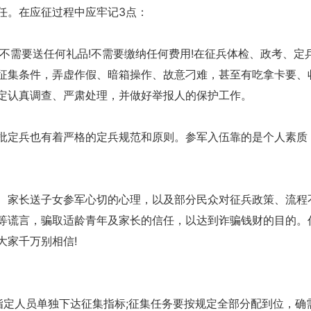
任。在应征过程中应牢记3点：
不需要送任何礼品!不需要缴纳任何费用!在征兵体检、政考、定
征集条件，弄虚作假、暗箱操作、故意刁难，甚至有吃拿卡要、
定认真调查、严肃处理，并做好举报人的保护工作。
批定兵也有着严格的定兵规范和原则。参军入伍靠的是个人素质
、家长送子女参军心切的心理，以及部分民众对征兵政策、流程
等谎言，骗取适龄青年及家长的信任，以达到诈骗钱财的目的。
大家千万别相信!
指定人员单独下达征集指标;征集任务要按规定全部分配到位，确