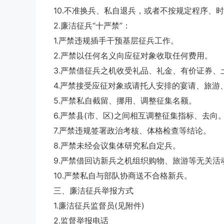
10.不准换兵、私自退兵，或者不按规定程序、
2.廉洁征兵“十严禁”：
1.严禁违规插手干预基层征兵工作。
2.严禁以任何名义向应征对象收取任何费用。
3.严禁借征兵之机收受礼品、礼金、有价证券、
4.严禁接受应征对象或请托人安排的宴请、旅游
5.严禁私自截留、挪用、调整征集名额。
6.严禁县(市、区)之间相互调整征集指标、去向
7.严禁违规签署政治考核、体格检查等结论。
8.严禁未经会议集体研究私自定兵。
9.严禁借回访新兵之机组织购物、旅游等无关活
10.严禁私自与部队协商送不合格新兵。
三、廉洁征兵举报方式
1.廉洁征兵监督员(见附件)
2.监督举报电话