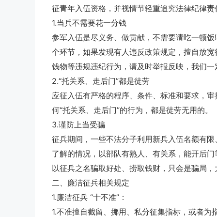
征青年入伍资格，并视情节轻重追究法律纪律责
1.当兵不需要花一分钱
参军入伍是尽义务、做贡献，不需要请吃一顿饭!
个环节，如果发现有人违反政策规定，擅自放宽
钱物等违规违纪行为，请及时举报反映，我们一
2.“托关系、走后门”都是徒劳
应征入伍有严格的程序、条件、标准和要求，审
何“托关系、走后门”的行为，都是徒劳无用的。
3.谨防上当受骗
征兵期间，一些不法分子利用新兵入伍名额有限
了解的情况，以部队有熟人、有关系，能开后门
以征兵之名骗取好处、捞取钱财，只会是骗局，
二、廉洁征兵相关规定
1.廉洁征兵 “十不准”：
1.不准擅自截留、挪用、私分征集指标，或者为