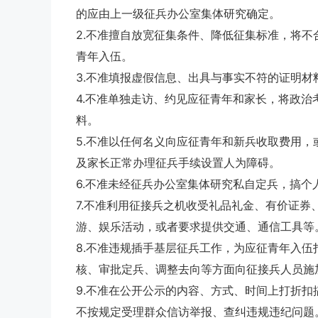
的应由上一级征兵办公室集体研究确定。
2.不准擅自放宽征集条件、降低征集标准，将
青年入伍。
3.不准填报虚假信息、出具与事实不符的证明
4.不准单独走访、约见应征青年和家长，将政
料。
5.不准以任何名义向应征青年和新兵收取费用
及家长正常办理征兵手续设置人为障碍。
6.不准未经征兵办公室集体研究私自定兵，搞个
7.不准利用征接兵之机收受礼品礼金、有价证
游、娱乐活动，或者要求提供交通、通信工具等
8.不准违规插手基层征兵工作，为应征青年入
核、审批定兵、调整去向等方面向征接兵人员施
9.不准在公开公示的内容、方式、时间上打折扣
不按规定受理群众信访举报、查纠违规违纪问题