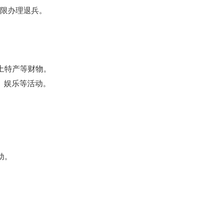
时限办理退兵。
土特产等财物。
、娱乐等活动。
。
动。