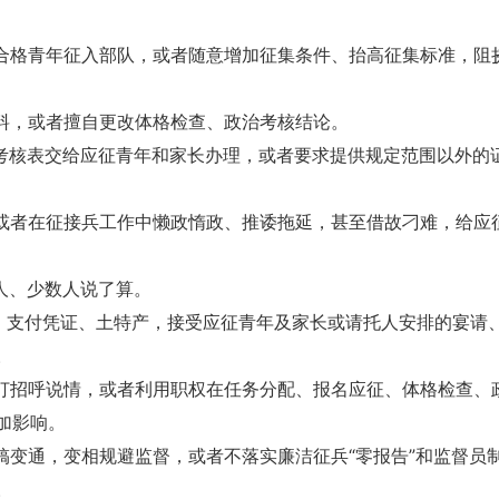
不合格青年征入部队，或者随意增加征集条件、抬高征集标准，阻
材料，或者擅自更改体格检查、政治考核结论。
治考核表交给应征青年和家长办理，或者要求提供规定范围以外的
，或者在征接兵工作中懒政惰政、推诿拖延，甚至借故刁难，给应
人、少数人说了算。
券、支付凭证、土特产，接受应征青年及家长或请托人安排的宴请
。
伍打招呼说情，或者利用职权在任务分配、报名应征、体格检查、
加影响。
搞变通，变相规避监督，或者不落实廉洁征兵“零报告”和监督员
。