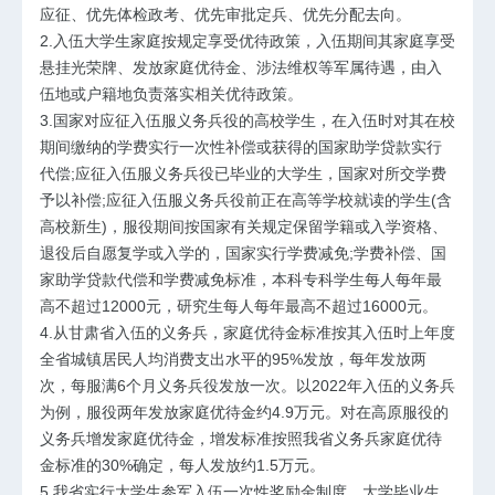
应征、优先体检政考、优先审批定兵、优先分配去向。
2.入伍大学生家庭按规定享受优待政策，入伍期间其家庭享受
悬挂光荣牌、发放家庭优待金、涉法维权等军属待遇，由入
伍地或户籍地负责落实相关优待政策。
3.国家对应征入伍服义务兵役的高校学生，在入伍时对其在校
期间缴纳的学费实行一次性补偿或获得的国家助学贷款实行
代偿;应征入伍服义务兵役已毕业的大学生，国家对所交学费
予以补偿;应征入伍服义务兵役前正在高等学校就读的学生(含
高校新生)，服役期间按国家有关规定保留学籍或入学资格、
退役后自愿复学或入学的，国家实行学费减免;学费补偿、国
家助学贷款代偿和学费减免标准，本科专科学生每人每年最
高不超过12000元，研究生每人每年最高不超过16000元。
4.从甘肃省入伍的义务兵，家庭优待金标准按其入伍时上年度
全省城镇居民人均消费支出水平的95%发放，每年发放两
次，每服满6个月义务兵役发放一次。以2022年入伍的义务兵
为例，服役两年发放家庭优待金约4.9万元。对在高原服役的
义务兵增发家庭优待金，增发标准按照我省义务兵家庭优待
金标准的30%确定，每人发放约1.5万元。
5.我省实行大学生参军入伍一次性奖励金制度，大学毕业生