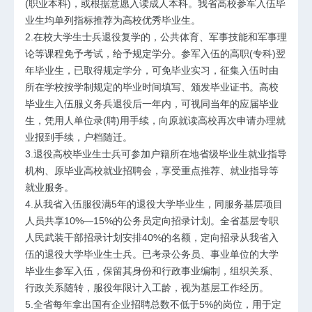
(职业本科)，或根据意愿入读成人本科。我省高校参军入伍毕
业生均单列指标推荐为高校优秀毕业生。
2.在校大学生士兵退役复学的，公共体育、军事技能和军事理
论等课程免予考试，给予规定学分。参军入伍的高职(专科)翌
年毕业生，已取得规定学分，可免毕业实习，征集入伍时由
所在学校按学制规定的毕业时间填写、颁发毕业证书。高校
毕业生入伍服义务兵退役后一年内，可视同当年的应届毕业
生，凭用人单位录(聘)用手续，向原就读高校再次申请办理就
业报到手续，户档随迁。
3.退役高校毕业生士兵可参加户籍所在地省级毕业生就业指导
机构、原毕业高校就业招聘会，享受重点推荐、就业指导等
就业服务。
4.从我省入伍服役满5年的退役大学毕业生，同服务基层项目
人员共享10%—15%的公务员定向招录计划。全省基层专职
人民武装干部招录计划安排40%的名额，定向招录从我省入
伍的退役大学毕业生士兵。已考录公务员、事业单位的大学
毕业生参军入伍，保留其身份和行政事业编制，组织关系、
行政关系随转，服役年限计入工龄，视为基层工作经历。
5.全省每年拿出国有企业招聘总数不低于5%的岗位，用于定