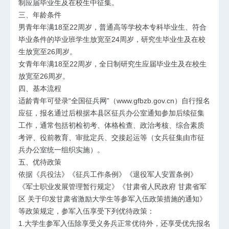
制应届毕业生及在校生中征集。
三、年龄条件
男青年年满18至22周岁，普通高等学校本专科毕业生、符合
毕业条件的毕业班学生放宽至24周岁，研究生毕业生及在校
生放宽至26周岁。
女青年年满18至22周岁，全日制研究生应届毕业生及在校生
放宽至26周岁。
四、基本流程
适龄青年可登录“全国征兵网”（www.gfbzb.gov.cn）自行报名
应征，报名通过后根据本县区征兵办公室通知参加后续征集
工作，通常包括初检初考、体格检查、政治考核、综合素质
考评、役前教育、审批定兵、交接起运等（女兵征集由市征
兵办公室统一组织实施）。
五、优待政策
依据《兵役法》《征兵工作条例》《退役军人安置条例》
《军士职业发展管理暂行规定》《甘肃省人民政府 甘肃省军
区 关于印发甘肃省激励大学生等参军入伍政策措施的通知》
等政策规定，参军入伍享受下列优待政策：
1.大学生参军入伍除享受义务兵正常优待外，还享受优先报名