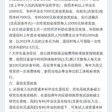
(含上半年入伍的高校毕业班学生)，按照本科以上毕业生
10000元、专科毕业生7000元发放奖励金。在校生(含新生)按
照本科7000元、专科5000元标准发放奖励金。实行进藏兵
(含高原条件兵)一次性奖励金按照每人10000元标准发放。
6.自主就业退役士兵一次性经济补助在退役后发放，补助标准
按退役时上年度全省城镇居民人均消费支出水平的100%发
放，以2022年入伍的义务兵为例，退役时每人可领取一次性
经济补助约2.5万元。
7.大学生返乡应征，按公路和铁路运输费用标准核算报销差旅
费，按照往返途中时间和体检时间(1天)累计天数每人每天发
放100元的伙食补助。应征青年服义务兵役期间，每年为其父
母安排一次免费体检，参照当地企事业单位职工体检标准执
行。
六、退役安置政策
1. 从我省入伍的普通本科毕业生退役后，所在高校具备硕士
研究生推免资格的，在退役两年内应获得推荐免试该校硕士
研究生资格。高职(专科)毕业生及在校生(含新生)应征入伍，
退役后在完成高职(专科)学业的前提下，可免试入读普通本科