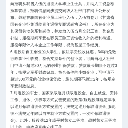
向招聘从我省入伍的退役大学毕业生士兵，并纳入工资总额
预算管理，招聘信息同步提交同级人社部门在网上公开发
布。鼓励在职国有企业员工应征入伍，入伍前签订《甘肃省
国有企业征集适龄青年退役复职返岗协议书》，所在企业为
其保留劳动关系和岗位，并发放入伍当月全部工资、奖金及
补贴，服役期间享受在职员工除工资性收入外的福利待遇。
服役年限计入本企业工作年限，视为基层工作经历。
6.退役后自主创业的大学生，依法享受税收优惠，3年内免缴
行政事业性收费。符合支持条件的创业者，可向当地人社部
门申请不超过20万元的创业担保贷款，贷款最长期限不超过3
年，按规定享受财政贴息。符合条件的小微企业，可申请不
超过300万元的创业担保贷款，最长期限不超过2年，按规定
享受财政贴息。
7.对退役的军士，国家采取逐月领取退役金、自主就业、安排
工作、退休、供养等方式妥善安置的政策(服现役满规定年限
以逐月领取退役金方式安置的，按规定逐月领取退役金;服现
役不满规定年限以自主就业方式安置的，一次性领取退役
金)。此外，服役满12年或平时荣立二等功、战时荣立三等功
以上的，由政府直接安排工作。