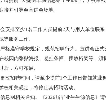
，请提前
1天提供车辆信息
给
学生助理
，
学校
审核
迎接并引导至宣讲会场地。
讲会安排至少1名工作人员提前2天与用人单位联系
试等服务工作。
中严格遵守学校规定，规范招聘行为。宣讲会正式
需在校园内张贴海报、悬挂条幅、摆放桁架等，须
过后，方可布展。
或更改招聘时间，请至少提前1个工作日告知就业
学校相关规定，将停止其招聘活动。
信息网相关通知。《202
6
届毕业生生源信息》请