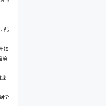
通过
，配
开始
提前
创业
到学