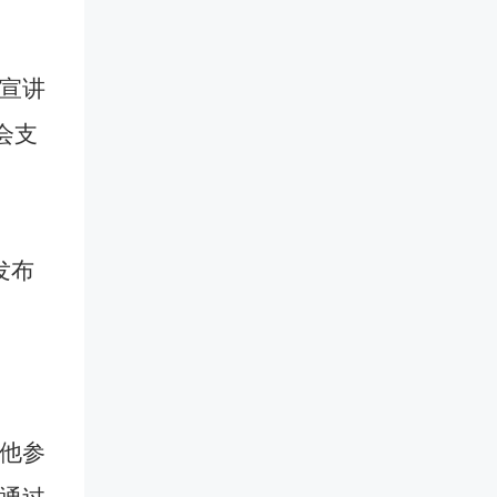
宣讲
会支
发布
他参