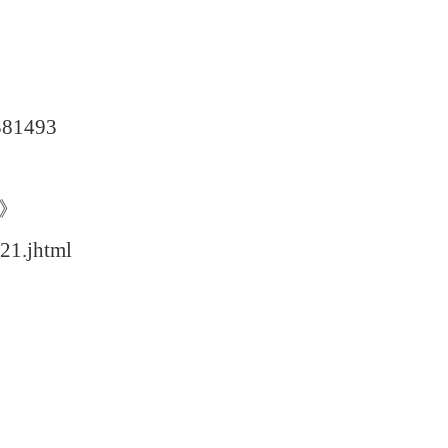
。
381493
）
》
321.jhtml