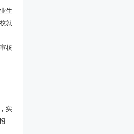
业生
校就
“审核
，实
招