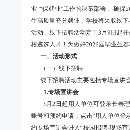
业”“保就业”工作的决策部署， 确保2
生高质量充分就业，学校将采取线下
活动。线下招聘活动定于
3
月
9
日起开
校遴选人才！为做好
202
6
届毕业生
春
一、活动形式
（一）线下招聘
线下招聘活动主要包括专场宣讲
1.专场宣讲会
3
月
2
日起用人单位可登录长春
账号和预约申请，点击“用人单位登
约专场宣讲会进入“校园招聘-现场