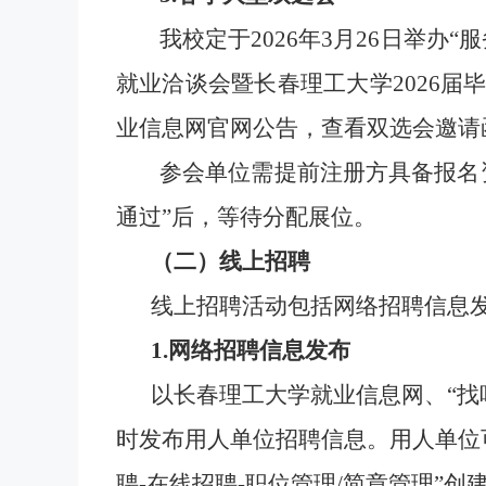
我
校定于
202
6
年
3
月
26
日举办
“
服
就业洽谈会暨长春理工大学
202
6
届
业信息网官网公告，查看双选会邀请
参会单位需提前注册方具备报名
通过”后，等待分配展位。
（二）线上招聘
线上招聘活动包括网络招聘信息
1.网络招聘信息发布
以长春理工大学就业信息网、
“找
时发布用人单位招聘信息。用人单位
聘-在线招聘-职位管理/简章管理”