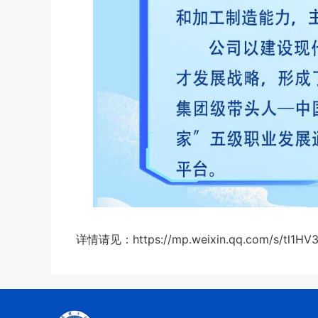
详情请见：https://mp.weixin.qq.com/s/tl1HV