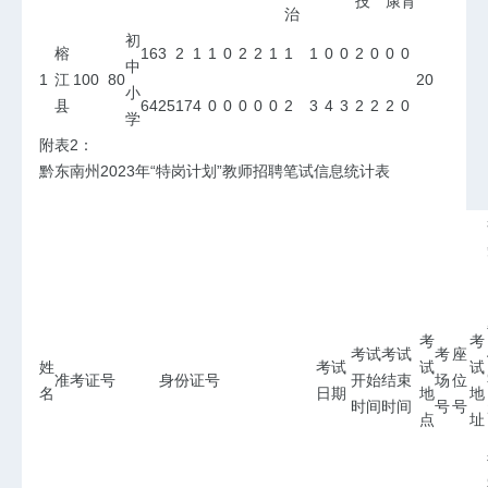
技
康
育
治
初
榕
16
3
2
1
1
0
2
2
1
1
1
0
0
2
0
0
0
中
1
江
100
80
20
小
县
64
25
17
4
0
0
0
0
0
2
3
4
3
2
2
2
0
学
附表2：
黔东南州2023年“特岗计划”教师招聘笔试信息统计表
考
考
考试
考试
考
座
姓
考试
试
试
准考证号
身份证号
开始
结束
场
位
名
日期
地
地
时间
时间
号
号
点
址