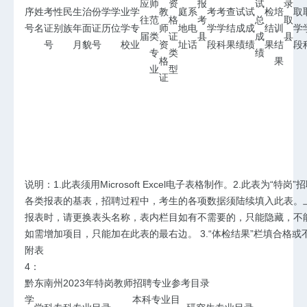
应
师
资
报
试
录
序
姓
考
性
民
生
治
份
学
学
业
学
教
庭
系
考
考
查
试
试
检
培
取
往
范
格
考
总
取
号
名
证
别
族
年
面
证
历
位
学
专
师
地
电
学
学
结
成
成
结
训
学
届
类
证
县
成
县
号
月
貌
号
校
业
资
址
话
段
科
果
绩
绩
果
结
段
专
类
绩
格
果
业
型
证
说明：1.此表须用Microsoft Excel电子表格制作。2.此表为“特岗
各类报表的基表，招聘过程中，考生的各项数据须陆续填入此表。
报表时，请更换表头名称，表内栏目如有不需要的，只能隐藏，不
如需增加项目，只能加在此表的最右边。 3.“体检结果”栏填合格或
附表
4：
黔东南州2023年特岗教师招聘专业参考目录
学
本科专业目