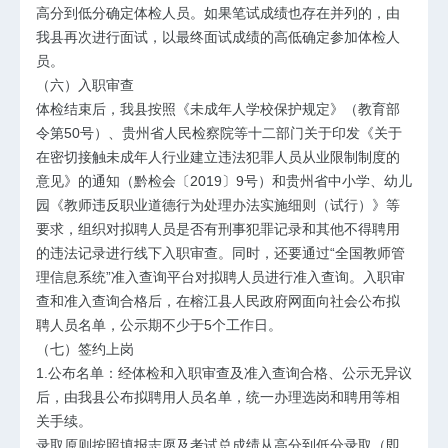
高分到低分确定体检人员。如果笔试成绩也存在并列的，由
我县再次进行面试，以最终面试成绩的高低确定参加体检人
员。
（六）入职审查
体检结束后，我县按照《未成年人学校保护规定》（教育部
令第50号）、贵州省人民检察院等十二部门关于印发《关于
在密切接触未成年人行业建立违法犯罪人员从业限制制度的
意见》的通知（黔检会〔2019〕9号）和贵州省中小学、幼儿
园《教师违反职业道德行为处理办法实施细则（试行）》等
要求，组织对拟聘人员是否有刑事犯罪记录和其他不得聘用
的违法记录进行线下入职审查。同时，还要通过“全国教师管
理信息系统”准入查询平台对拟聘人员进行准入查询。入职审
查和准入查询合格后，在榕江县人民政府网面向社会公布拟
聘人员名单，公示期不少于5个工作日。
（七）签约上岗
1.公布名单：经体检和入职审查及准入查询合格、公示无异议
后，由我县公布拟聘用人员名单，统一办理选岗和聘用等相
关手续。
录取原则按照填报志愿及考试总成绩从高分到低分录取（即