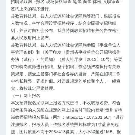
招聘采取网上报名-现场资格审查-笔试-面试-体检-入职审查-
签约上岗的程序进行。
县教育科技局、县人力资源和社会保障局等部门，根据报名
人数情况，科学合理设置招聘程序，结合实际研制招聘细
则，并及时向社会公布。我县特岗教师招聘有关公告在榕江
县人民政府网上发布。
县教育科技局、县人力资源和社会保障局参照《事业单位人
事管理条例》和《关于印发〈贵州省事业单位公开招聘操作
办法（试行）〉的通知》（黔人社厅发〔2013〕10号）等要
求对特岗教师进行招聘。整个招聘工作必须严格执行有关政
策规定，接受主管部门和社会各界的监督，严禁在招聘工作
中徇私舞弊，弄虚作假。对违反规定的单位和个人，一经查
实，将按规定严肃处理。
（一）网上报名
本次招聘报名采取网上报名方式进行，不收取报名费。符合
报考条件的人员须在规定的网上报名时间段内登录“贵州省特
岗教师招聘报名系统（网址：https://117.187.201.56/）”进行
注册报名，报考人员上传报名系统照片标准为1寸蓝底免冠
照，图片质量不高于295×413像素，大小不得超过1MB。报