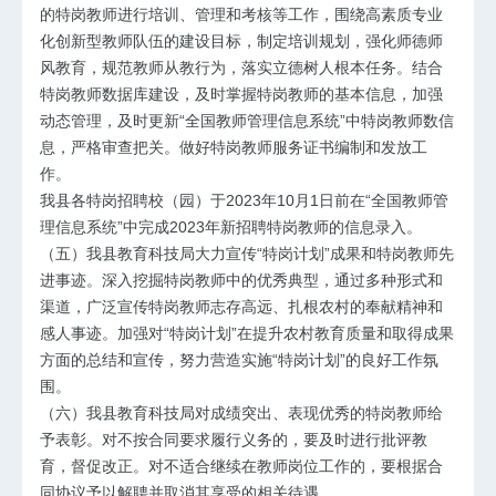
的特岗教师进行培训、管理和考核等工作，围绕高素质专业
化创新型教师队伍的建设目标，制定培训规划，强化师德师
风教育，规范教师从教行为，落实立德树人根本任务。结合
特岗教师数据库建设，及时掌握特岗教师的基本信息，加强
动态管理，及时更新“全国教师管理信息系统”中特岗教师数信
息，严格审查把关。做好特岗教师服务证书编制和发放工
作。
我县各特岗招聘校（园）于2023年10月1日前在“全国教师管
理信息系统”中完成2023年新招聘特岗教师的信息录入。
（五）我县教育科技局大力宣传“特岗计划”成果和特岗教师先
进事迹。深入挖掘特岗教师中的优秀典型，通过多种形式和
渠道，广泛宣传特岗教师志存高远、扎根农村的奉献精神和
感人事迹。加强对“特岗计划”在提升农村教育质量和取得成果
方面的总结和宣传，努力营造实施“特岗计划”的良好工作氛
围。
（六）我县教育科技局对成绩突出、表现优秀的特岗教师给
予表彰。对不按合同要求履行义务的，要及时进行批评教
育，督促改正。对不适合继续在教师岗位工作的，要根据合
同协议予以解聘并取消其享受的相关待遇。