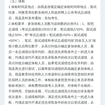
（五）体检
1.体检时间及地点：由我县按规定确定体检时间和地点，面试
结束，州教育局在黔东南州人民政府网上公布考试总成绩
后，我县及时发布通知，告知考生。
2.体检要求：参加体检人员数与设岗数的比例为1：1。按照
总成绩（考试总成绩按100分计算，笔试成绩占50%、面试成
绩占50%，即“考试总成绩＝笔试成绩×50%＋面试成绩
×50%”），笔试、面试成绩和考试总成绩均按“四舍五入法”保
留小数点后两位数字，从高分到低分确定参加体检人员，最
后一名总成绩出现并列的，满足优先录取条件之一的进入体
检，均满足或均不满足优先录取条件的依次以笔试成绩、从
高分到低分确定体检人员，如果笔试成绩也存在并列的，由
我县再次进行面试，以最终面试成绩的高低确定参加体检人
员。我县教育科技局和人力资源和社会保障局负责组织本辖
区拟聘人员的体检工作。体检标准参照贵州省公务员录用体
检标准执行。体检费用由报考人员承担。对体检不合格的，
不得聘用。空缺的名额，可以按总成绩高分到低分排名顺序
依次递补，总成绩相同的，满足优先录取条件之一的进入体
检，均满足或均不满足优先录取条件的依次以笔试成绩，从