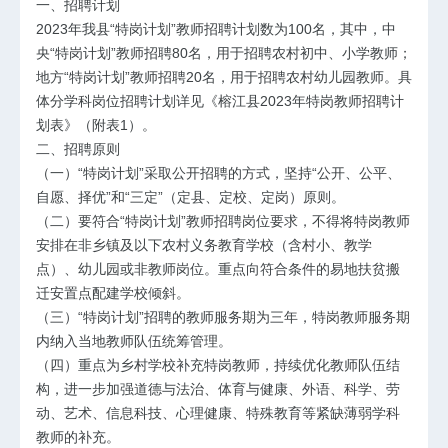
一、招聘计划
2023年我县“特岗计划”
教师招聘
计划数为100名，其中，中
央“特岗计划”教师招聘80名，用于招聘农村初中、小学教师；
地方“特岗计划”教师招聘20名，用于招聘农村幼儿园教师。具
体分学科岗位招聘计划详见《榕江县2023年特岗教师招聘计
划表》（附表1）。
二、招聘原则
（一）“特岗计划”采取公开招聘的方式，坚持“公开、公平、
自愿、择优”和“三定”（定县、定校、定岗）原则。
（二）要符合“特岗计划”教师招聘岗位要求，不得将特岗教师
安排在非乡镇及以下农村义务教育学校（含村小、教学
点）、幼儿园或非教师岗位。重点向符合条件的易地扶贫搬
迁安置点配建学校倾斜。
（三）“特岗计划”招聘的教师服务期为三年，特岗教师服务期
内纳入当地教师队伍统筹管理。
（四）重点为乡村学校补充特岗教师，持续优化教师队伍结
构，进一步加强道德与法治、体育与健康、外语、科学、劳
动、艺术、信息科技、心理健康、特殊教育等紧缺薄弱学科
教师的补充。