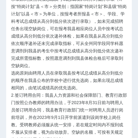
按“特岗计划”县＜市＞分类别：指国家“特岗计划”和县级“特岗
计划”以县＜市＞为单位，按报考者所报县＜市＞、学段、学
科考试总成绩从高分到低分依次进行录取），如未完成招聘
任务出现空缺岗位，可在报考我县相应岗位人员中按考试总
成绩从高分到低分依次递补体检，如果在我县从高分到低分
依次顺序递补还未完成录取指标，可从全州同学段同学科愿
意调剂到我县的考生中按考试总成绩从高分到低分依次递补
完成所需指标数，按照愿意调剂到我县体检合格后可录取到
空缺岗位。
选岗原则由聘用人员在录取我县按考试总成绩从高分到低分
的顺序在我县公布的学校中进行优先选岗，如果出现总成绩
相同的，由笔试成绩高的优先选岗。
2.签订聘用合同：我县人力资源和社会保障部门、教育行政部
门按照公办教师的聘用办法，于2023年8月31日前与聘用人
员签订聘用合同，我县教育行政部门统一对聘用人员进行岗
前培训，并在2023年9月1日开学前派遣到设岗学校上岗任
教。受聘教师必须服从统一安排，若在规定时间内不报到或
不服从安排者，视为自动放弃。空缺的名额，可按有关规定