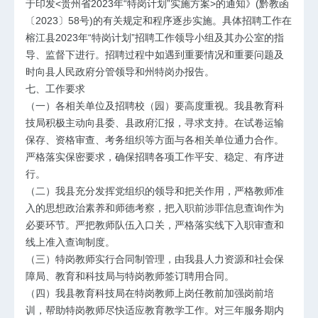
于印发<贵州省2023年“特岗计划”实施方案>的通知》(黔教函
〔2023〕58号)的有关规定和程序逐步实施。具体招聘工作在
榕江县2023年“特岗计划”招聘工作领导小组及其办公室的指
导、监督下进行。招聘过程中如遇到重要情况和重要问题及
时向县人民政府分管领导和州特岗办报告。
七、工作要求
（一）各相关单位及招聘校（园）要高度重视。我县教育科
技局积极主动向县委、县政府汇报，寻求支持。在试卷运输
保存、资格审查、考务组织等方面与各相关单位通力合作。
严格落实保密要求，确保招聘各项工作平安、稳定、有序进
行。
（二）我县充分发挥党组织的领导和把关作用，严格教师准
入的思想政治素养和师德考察，把入职前涉罪信息查询作为
必要环节。严把教师队伍入口关，严格落实线下入职审查和
线上准入查询制度。
（三）特岗教师实行合同制管理，由我县人力资源和社会保
障局、教育和科技局与特岗教师签订聘用合同。
（四）我县教育科技局在特岗教师上岗任教前加强岗前培
训，帮助特岗教师尽快适应教育教学工作。对三年服务期内