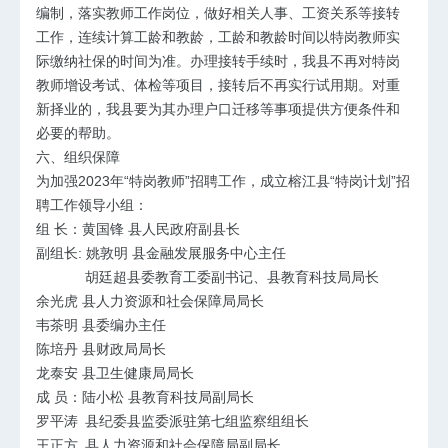
编制，落实教师工作岗位，做好相关人事、工资关系等接转
工作，连续计算工龄和教龄，工龄和教龄时间以特岗教师实
际缴纳社保的时间为准。办理接转手续时，我县不再对特岗
教师增设考试、体检等项目，接转后不再实行试用期。对重
新择业的，我县要为其办理户口迁移等事项提供方便条件和
必要的帮助。
六、组织保障
为加强2023年“特岗教师”招聘工作，成立榕江县“特岗计划”招
聘工作领导小组：
组 长：黄国锋 县人民政府副县长
副组长: 姚敦明 县金融发展服务中心主任
胡廷超县委教育工委副书记、县教育科技局局长
余光虎 县人力资源和社会保障局局长
韦茶明 县委编办主任
陈培丹 县财政局局长
龙泰安 县卫生健康局局长
成 员：陆小松 县教育科技局副局长
罗平涛 县纪委县监委派驻第七组监察组组长
王正方 县人力资源和社会保障局副局长