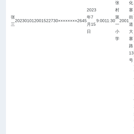
张
化
2023
村
寨
张
年7
第
街
202301012001
522730××××××××2645
9:00
11:30
20
01
三
月15
一
道
日
小
大
学
寨
路
13
号