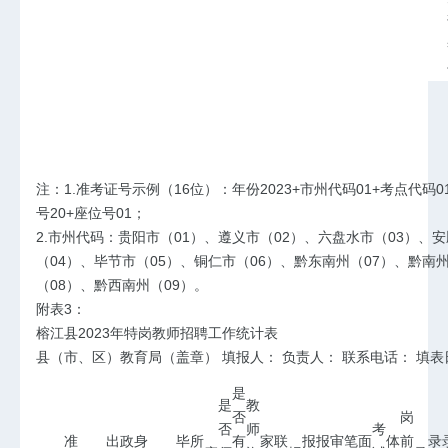
注：1.准考证号示例（16位）：年份2023+市州代码01+考点代码0
号20+座位号01；
2.市州代码：贵阳市（01）、遵义市（02）、六盘水市（03）、
（04）、毕节市（05）、铜仁市（06）、黔东南州（07）、黔南
（08）、黔西南州（09）。
附表3：
榕江县2023年特岗教师招聘工作统计表
县（市、区）教育局（盖章） 填报人： 负责人： 联系电话： 填表
是
是
教
否
岗
否
师
考
准
出
政
身
毕
所
有
家
联
报
报
审
笔
面
体
前
录