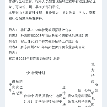
作进行全程监督。报考人员如发现招聘过程中有违规违纪现
象，可向省、州、县有关部门举报。
本细则由县教育科技局、县委编办、县财政局、县人力资源
和社会保障局负责解释。
附表1：榕江县2023年特岗教师招聘计划表
附表2：黔东南州2023年特岗教师招聘笔试信息统计表
附表3：榕江县2023年特岗教师招聘工作统计表
附表4：黔东南州2023年特岗教师招聘专业参考目录
附表1：
榕江县2023年特岗教师招聘计划表
地
方
中央“特岗计划”
特
设
招聘
岗
序
备
岗
岗位
道
号
信
心
特
注
县
总数
德
幼
合
学
小
语
数
英
物
化
生
地
历
音
体
美
息
科
理
殊
与
儿
计
段
计
文
学
语
理
学
物
理
史
乐
育
术
科
学
健
教
法
园