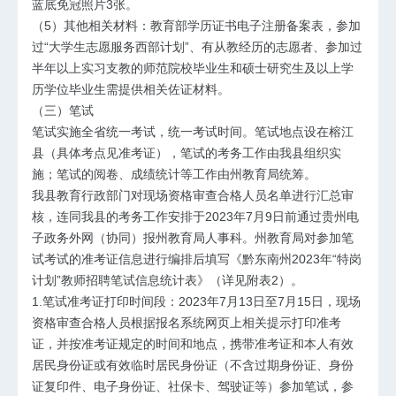
蓝底免冠照片3张。
（5）其他相关材料：教育部学历证书电子注册备案表，参加
过“大学生志愿服务西部计划”、有从教经历的志愿者、参加过
半年以上实习支教的师范院校毕业生和硕士研究生及以上学
历学位毕业生需提供相关佐证材料。
（三）笔试
笔试实施全省统一考试，统一考试时间。笔试地点设在榕江
县（具体考点见准考证），笔试的考务工作由我县组织实
施；笔试的阅卷、成绩统计等工作由州教育局统筹。
我县教育行政部门对现场资格审查合格人员名单进行汇总审
核，连同我县的考务工作安排于2023年7月9日前通过贵州电
子政务外网（协同）报州教育局人事科。州教育局对参加笔
试考试的准考证信息进行编排后填写《黔东南州2023年“特岗
计划”教师招聘笔试信息统计表》（详见附表2）。
1.笔试准考证打印时间段：2023年7月13日至7月15日，现场
资格审查合格人员根据报名系统网页上相关提示打印准考
证，并按准考证规定的时间和地点，携带准考证和本人有效
居民身份证或有效临时居民身份证（不含过期身份证、身份
证复印件、电子身份证、社保卡、驾驶证等）参加笔试，参