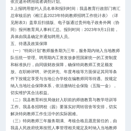
依次递补聘用或者调剂计划。
3.上报聘用签约人员名单和报到时间：我县教育行政部门将汇
总审核后的《榕江县2023年特岗教师招聘工作统计表》（详
见附表3）盖章后扫描版、电子版通过贵州电子政务外网（协
同）报州教育局人事科汇总。报到时间：2023年9月1日前，
具体由我县确定并通知聘用人员。
五、待遇及政策保障
（一）“特岗计划”教师服务期为三年，服务期内纳入当地教师
队伍统一管理。聘用期内工资发放参照国家统一的工资制度
和标准执行，由同级财政保障，确保特岗教师工资足额发
放。在职称评聘、评优评先、年度考核等方面保证其同等条
件下按规定享受与当地公办学校在编教师同等待遇。按规定
纳入当地社会保障体系，依法缴纳社会保险（五险一金），
切实维护其合法权益。
（二）我县教育科技局做好入职前的师德教育与教学培训等
工作。我县各招聘校（园）要落实好周转宿舍等安排，切实
解决特岗教师工作生活中的实际困难。
（三）特岗教师三年服务期满、考核合格且愿意留任的，由
我县人民政府统筹按照人事管理相关规定及时纳入当地教师