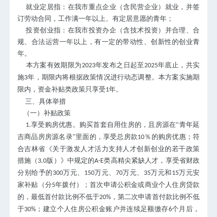
就业定居指：在我市重点企业（含民营企业）就业，并签
订劳动合同，工作满一年以上、有定居意愿的青年；
投资创业指：在我市投资办企（含技术投资）并合理、合
规、合法运营一年以上，有一定的带动性、创新性的创业青
年。
本方案有效期限为
年发布之日起至
年底止，共实
2023
2025
施
年，期限内将根据政策情况进行动态调整。本方案实施期
3
限内，资金补贴类政策只享受
年。
1
三、具体举措
（一）补贴政策
享受购房优惠。购买首套自用住房的，且房源在“青年延
1.
吉商品房房源名录”里面的，享受总房款
％的购房优惠；符
10
合吉林省《关于激发人才活力支持人才创新创业的若干政策
措施（
版）》中规定的
类高精尖紧缺人才，享受省财政
3.0
A-E
分别给予的
万元、
万元、
万元、
万元和
万元安
300
150
70
35
15
家补贴（分
年拨付）；首次申请公积金或商业个人住房贷款
5
的，最低首付款比例不低于
，第二次申请首付款比例不低
20%
于
；建立个人住房公积金账户并连续足额缴存
个月后，
30%
6