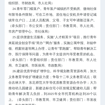
组织部、市财政局、市人社局）
青年零门槛落户。青年落户城镇的不受购房、缴纳社保
24.
年限等条件限制，可在工作地、居住地公安机关申请登记城
镇常住户口，上述人员配偶、父母、子女可申请随迁落户。
（牵头部门：市公安局；责任部门：市教育局、市人社局、
市房产管理中心、市社保局）
提供便捷生活服务。实施“人才精英卡”项目，推行青年
25.
来延就业创业手续“简办”“网办”服务，实施公寓申报、补贴申
领、档案转递等网上办理，让青年“零跑腿”。帮助青年解决工
作、医疗保障等问题，为青年子女提供均等受教育的机会。
（牵头部门：市委组织部；责任部门：市教育局、市人社
局、市卫健局、市医保局、市政数局）
建设优质学校扩增学位。科学规划教育资源布局，加大
26.
义务教育学校扩增建设力度；争取十二年义务教育试点；联
合吉林大学、东北师范大学等优质教育资源合作办学；大力
推动幼儿园建设，新建达标住宅小区按规定配建幼儿园；帮
助青年解决育儿负担，到
年全市托育机构达到
个以
2025
20
上。（牵头部门：市教育局、市卫健局；责任部门：市发改