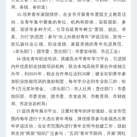
局、各镇、各街道）
培养青年家国情怀。在全市开展青年爱国主义教育活
15.
动，在青年集中聚集的单位、机构和群体，采取观影、参
观、宣讲等多种方式，引导在延青年树立“爱国、励志、求
真、力行”的思想；参与“向上向善好青年”评选活动，宣传一
批弘扬社会公德、职业道德、家庭美德的青年先进典范。
（牵头部门：团市委；责任部门：市委宣传部、市总工会）
强化青年职业培训。搭建高水平青年学习平台，引进国
16.
内外优质职业技能培训机构，联合本地高校开展合作或独立
办学，到
年，校企合作单位达到
家；健全在职青年参
2025
20
加职业技能培训的激励制度，每年学分达到专业前三的，给
予
万元奖补资金。（牵头部门：市人社局；责任部门：市委
1
组织部、市委党校、团市委、市发改局、市教育局、市财政
局、市农业农村局）
提供青年展示平台。注重对青年的评价激励，在全市范
17.
围内每年进行十大杰出青年考核，择优推荐参与各级杰出青
年评选活动；在全市范围内进行青年文明号创建工作，鼓励
和支持“两新”组织广泛参与；“五四”青年节期间，开展“两红