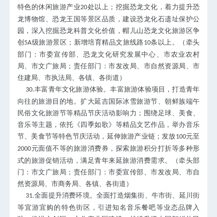
特色的休闲旅游产业
处以上；挖掘恐龙文化，着力提升恐
20
龙博物馆、恐龙王国等景区品质，建设恐龙化石遗址保护公
园，深入挖掘恐龙科普文化价值，帽儿山恐龙文化旅游区争
创
级旅游景区；新增培育精品文旅线路
条以上。（牵头
5A
10
部门：市委宣传部、恐龙文化研究发展中心、市农业农村
局、市文广旅局；责任部门：市发改局、市自然资源局、市
住建局、市执法局、各镇、各街道）
丰富青年文化旅游体验。丰富旅游体验项目，打造青年
30.
向往的旅游目的地。扩大延吉国际冰雪旅游节、朝鲜族端午
民俗文化旅游节等精品节庆活动影响力；围绕足球、美食、
音乐等主题，依托《四季如歌》等精品文艺作品，举办音乐
节、美食节等特色节庆活动，延伸旅游产业链；发放
元至
100
元面值不等的旅游消费券，探索旅游积分打折等多种形
2000
式的旅游促销活动，满足青年来延旅游消费需求。（牵头部
门：市文广旅局；责任部门：市委宣传部、市发改局、市自
然资源局、市商务局、各镇、各街道）
全面提升消费环境。全面打造烟集街、牛市街、延川街
31.
等宜游宜购的特色街区，引进知名音乐餐吧等业态品牌入