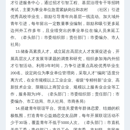
才引进服务中心，通过招才引智工程、基层治理专干等招聘
考试，主要为事业单位急需紧缺岗位和农村 （社区）引进
优秀高校毕业生，鼓励引导青年向基层一线流动。加大域外
青年引进，每年留出一定数量事业编制，鼓励和吸引更多延
边州外工作多年，且业绩突出的事业单位在编人员来延工
作。（牵头部门：市委组织部；责任部门：市委编办、市人
社局）
储备高素质人才。成立延吉高层次人才发展促进会，开
13.
展高层次人才发展等课题的调查和研究，组织参加海内外招
才引智活动。利用
年时间，力争引进重点高校优秀毕业生
3
名。设定岗位为事业单位管理岗，采取人才“编岗”适度分
200
离方式，在全市规模以上工业企业、省级“专精特新”企业、高
新技术企业、限额以上商贸企业、规模以上服务业企业等工
作，服务期为
年。（牵头部门：市委组织部；责任部门：市
3
委编办、市工信局、市人社局、市商务局）
搭建青年联谊平台。营造关爱青年群体恋爱、结婚的积
14.
极氛围，打造青年公益婚恋交友品牌，每年开展联谊活动不
少于
场，覆盖青年不低于
人次。（牵头部门：市直机
30
5000
关党工委；责任部门：市总工会、团市委、市妇联、市民政