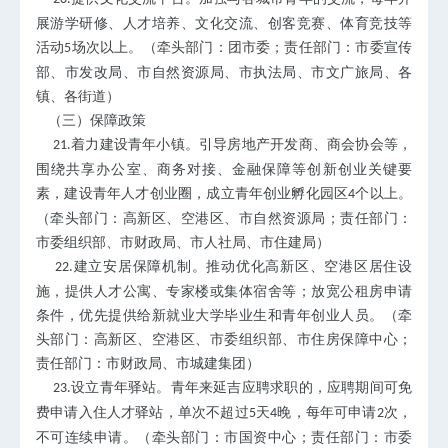
展游学研修、人才培养、文化交流、创客竞赛、体育竞技等
活动
场次以上。（牵头部门：团市委；责任部门：市委宣传
5
部、市发改局、市自然资源局、市执法局、市文广旅局、各
镇、各街道）
（三）保障政策
着力建设青年小镇。引导房地产开发商、商会协会等，
21.
围绕共享办公室、商务对接、金融保障等创新创业关键要
素，建设青年人才创业圈，成立青年创业孵化园区
个以上。
4
（牵头部门：高新区、空港区、市自然资源局；责任部门：
市委组织部、市财政局、市人社局、市住建局）
建立安居保障机制。推动优化高新区、空港区居住设
22.
施，提供人才公寓、专家楼或集体宿舍等；放宽公租房申请
条件，优先提供给新就业大学毕业生和青年创业人员。（牵
头部门：高新区、空港区、市委组织部、市住房保障中心；
责任部门：市财政局、市城建集团）
设立青年驿站。青年来延吉应聘求职的，应聘期间可免
23.
费申请入住人才驿站，单次不超过
天
晚，每年可申请
次，
5
4
2
不可连续申请。（牵头部门：市国资中心；责任部门：市委