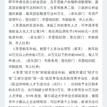
即可申请住房公积金贷款，且不受账户余额和倍数限制，最
高贷款额度可达到
万元，生育和抚养二孩、三孩的公积金
80
缴存家庭，最高贷款额度可达
万元。（牵头部门：市房产
90
管理中心；责任部门：市委组织部、市财政局、市人社局）
享受临时安居补助。来延工作的青年人才，可申请享受
2.
免租金入住人才公寓
年；租住商品房给予
年
元一次性
1
1
6000
租房补助。（牵头部门：市委组织部；责任部门：市财政
局、市人社局）
享受购车补贴。购置个人首台自用车（新车），购车款
3.
万元以上的补贴
万元，
万元以下的补贴
元，每人可
10
1
10
5000
申请
次。（牵头部门：市商务局；责任部门：市委组织部、
1
市财政局、市人社局）
享受“招才引智”和留延就业补贴。被我市通过“招才引
4.
智”工程引进的“双一流”或世界知名高校优秀毕业生，依据
《延边州特殊人才引进办法（试行）》，分别给予全日制本
科生
万元、全日制硕士研究生
万元、博士研究生
万元的
8
9
10
人才津贴，分
年发放。吸引延边大学毕业生留延就业，被我
5
市中小微以上企业聘用后，可以申请个人补贴，标准为全日