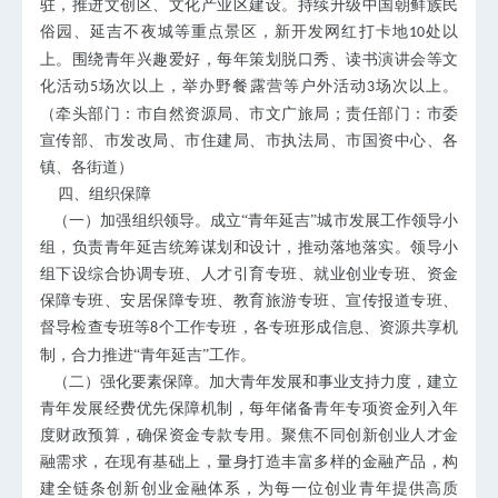
驻，推进文创区、文化产业区建设。持续升级中国朝鲜族民
俗园、延吉不夜城等重点景区，新开发网红打卡地
处以
10
上。围绕青年兴趣爱好，每年策划脱口秀、读书演讲会等文
化活动
场次以上，举办野餐露营等户外活动
场次以上。
5
3
（牵头部门：市自然资源局、市文广旅局；责任部门：市委
宣传部、市发改局、市住建局、市执法局、市国资中心、各
镇、各街道）
四、组织保障
（一）加强组织领导。成立
“青年延吉”城市发展工作领导小
组，负责青年延吉统筹谋划和设计，推动落地落实。领导小
组下设综合协调专班、人才引育专班、就业创业专班、资金
保障专班、安居保障专班、教育旅游专班、宣传报道专班、
督导检查专班等
个工作专班，各专班形成信息、资源共享机
8
制，合力推进“青年延吉”工作。
（二）强化要素保障。加大青年发展和事业支持力度，建立
青年发展经费优先保障机制，每年储备青年专项资金列入年
度财政预算，确保资金专款专用。聚焦不同创新创业人才金
融需求，在现有基础上，量身打造丰富多样的金融产品，构
建全链条创新创业金融体系，为每一位创业青年提供高质