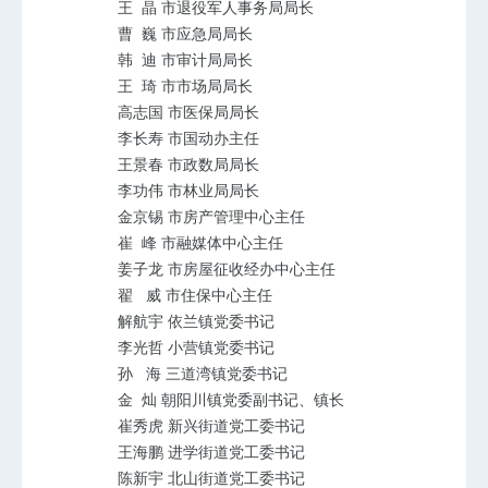
王
晶
市退役军人事务局局长
曹
巍
市应急局局长
韩
迪
市审计局局长
王
琦
市市场局局长
高志国
市医保局局长
李长寿
市国动办主任
王景春
市政数局局长
李功伟
市林业局局长
金京锡
市房产管理中心主任
崔
峰
市融媒体中心主任
姜子龙
市房屋征收经办中心主任
翟
威
市住保中心主任
解航宇
依兰镇党委书记
李光哲
小营镇党委书记
孙
海
三道湾镇党委书记
金
灿
朝阳川镇党委副书记、镇长
崔秀虎
新兴街道党工委书记
王海鹏
进学街道党工委书记
陈新宇
北山街道党工委书记