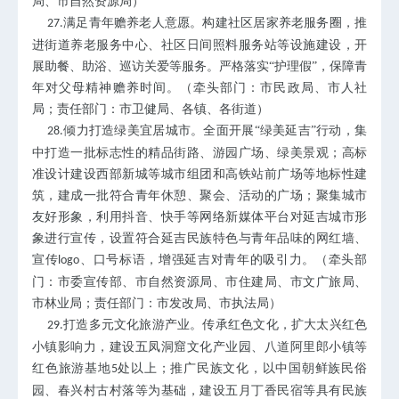
局、市自然资源局）
满足青年赡养老人意愿。构建社区居家养老服务圈，推
27.
进街道养老服务中心、社区日间照料服务站等设施建设，开
展助餐、助浴、巡访关爱等服务。严格落实“护理假”，保障青
年对父母精神赡养时间。（牵头部门：市民政局、市人社
局；责任部门：市卫健局、各镇、各街道）
倾力打造绿美宜居城市。全面开展“绿美延吉”行动，集
28.
中打造一批标志性的精品街路、游园广场、绿美景观；高标
准设计建设西部新城等城市组团和高铁站前广场等地标性建
筑，建成一批符合青年休憩、聚会、活动的广场；聚集城市
友好形象，利用抖音、快手等网络新媒体平台对延吉城市形
象进行宣传，设置符合延吉民族特色与青年品味的网红墙、
宣传
、口号标语，增强延吉对青年的吸引力。（牵头部
logo
门：市委宣传部、市自然资源局、市住建局、市文广旅局、
市林业局；责任部门：市发改局、市执法局）
打造多元文化旅游产业。传承红色文化，扩大太兴红色
29.
小镇影响力，建设五凤洞窟文化产业园、八道阿里郎小镇等
红色旅游基地
处以上；推广民族文化，以中国朝鲜族民俗
5
园、春兴村古村落等为基础，建设五月丁香民宿等具有民族