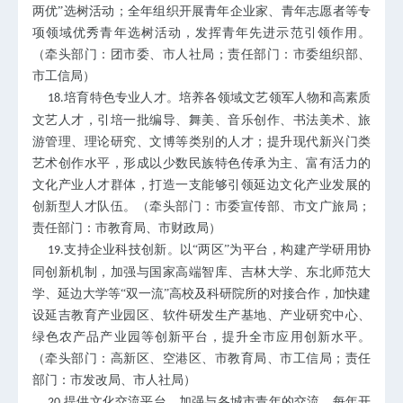
两优”选树活动；全年组织开展青年企业家、青年志愿者等专
项领域优秀青年选树活动，发挥青年先进示范引领作用。
（牵头部门：团市委、市人社局；责任部门：市委组织部、
市工信局）
培育特色专业人才。培养各领域文艺领军人物和高素质
18.
文艺人才，引培一批编导、舞美、音乐创作、书法美术、旅
游管理、理论研究、文博等类别的人才；提升现代新兴门类
艺术创作水平，形成以少数民族特色传承为主、富有活力的
文化产业人才群体，打造一支能够引领延边文化产业发展的
创新型人才队伍。（牵头部门：市委宣传部、市文广旅局；
责任部门：市教育局、市财政局）
支持企业科技创新。以“两区”为平台，构建产学研用协
19.
同创新机制，加强与国家高端智库、吉林大学、东北师范大
学、延边大学等“双一流”高校及科研院所的对接合作，加快建
设延吉教育产业园区、软件研发生产基地、产业研究中心、
绿色农产品产业园等创新平台，提升全市应用创新水平。
（牵头部门：高新区、空港区、市教育局、市工信局；责任
部门：市发改局、市人社局）
提供文化交流平台。加强与各城市青年的交流，每年开
20.