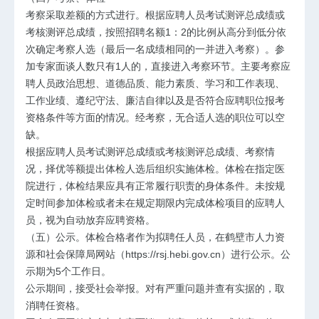
考察采取差额的方式进行。根据应聘人员考试测评总成绩或
考核测评总成绩，按照招聘名额1：2的比例从高分到低分依
次确定考察人选（最后一名成绩相同的一并进入考察）。参
加专家面谈人数只有1人的，直接进入考察环节。主要考察应
聘人员政治思想、道德品质、能力素质、学习和工作表现、
工作业绩、遵纪守法、廉洁自律以及是否符合应聘职位报考
资格条件等方面的情况。经考察，无合适人选的职位可以空
缺。
根据应聘人员考试测评总成绩或考核测评总成绩、考察情
况，择优等额提出体检人选后组织实施体检。体检在指定医
院进行，体检结果应具有正常履行职责的身体条件。未按规
定时间参加体检或者未在规定期限内完成体检项目的应聘人
员，视为自动放弃应聘资格。
（五）公示。体检合格者作为拟聘任人员，在鹤壁市人力资
源和社会保障局网站（
https://rsj.hebi.gov.cn
）进行公示。公
示期为5个工作日。
公示期间，接受社会举报。对有严重问题并查有实据的，取
消聘任资格。