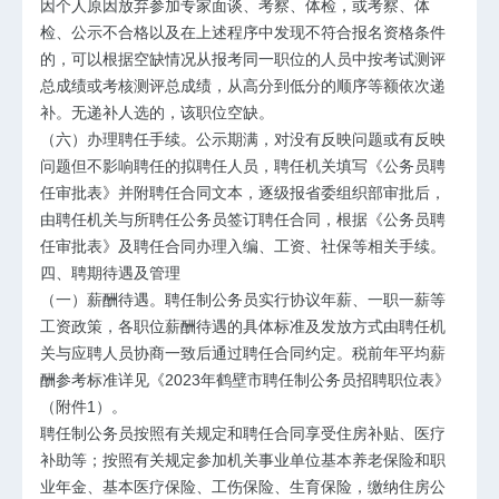
因个人原因放弃参加专家面谈、考察、体检，或考察、体
检、公示不合格以及在上述程序中发现不符合报名资格条件
的，可以根据空缺情况从报考同一职位的人员中按考试测评
总成绩或考核测评总成绩，从高分到低分的顺序等额依次递
补。无递补人选的，该职位空缺。
（六）办理聘任手续。公示期满，对没有反映问题或有反映
问题但不影响聘任的拟聘任人员，聘任机关填写《公务员聘
任审批表》并附聘任合同文本，逐级报省委组织部审批后，
由聘任机关与所聘任公务员签订聘任合同，根据《公务员聘
任审批表》及聘任合同办理入编、工资、社保等相关手续。
四、聘期待遇及管理
（一）薪酬待遇。聘任制公务员实行协议年薪、一职一薪等
工资政策，各职位薪酬待遇的具体标准及发放方式由聘任机
关与应聘人员协商一致后通过聘任合同约定。税前年平均薪
酬参考标准详见《2023年鹤壁市聘任制公务员招聘职位表》
（附件1）。
聘任制公务员按照有关规定和聘任合同享受住房补贴、医疗
补助等；按照有关规定参加机关事业单位基本养老保险和职
业年金、基本医疗保险、工伤保险、生育保险，缴纳住房公