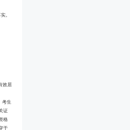
落实。
有效居
。考生
关证
资格
穿于