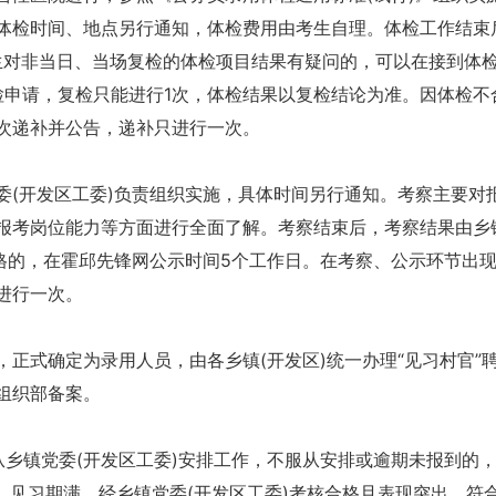
体检时间、地点另行通知，体检费用由考生自理。体检工作结束
考生对非当日、当场复检的体检项目结果有疑问的，可以在接到体
检申请，复检只能进行1次，体检结果以复检结论为准。因体检不
次递补并公告，递补只进行一次。
委(开发区工委)负责组织实施，具体时间另行通知。考察主要对
报考岗位能力等方面进行全面了解。考察结束后，考察结果由乡
合格的，在霍邱先锋网公示时间5个工作日。在考察、公示环节出
进行一次。
正式确定为录用人员，由各乡镇(开发区)统一办理“见习村官”
组织部备案。
从乡镇党委(开发区工委)安排工作，不服从安排或逾期未报到的
助。见习期满，经乡镇党委(开发区工委)考核合格且表现突出、符