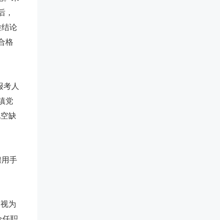
后，
检结论
合格
报考人
镇党
现空缺
聘用手
，视为
合任职