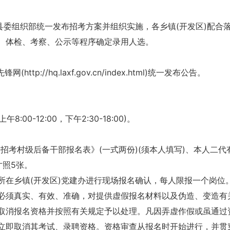
县委组织部统一发布招考方案并组织实施，各乡镇(开发区)配合
、体检、考察、公示等程序确定录用人选。
锋网(http://hq.laxf.gov.cn/index.html)统一发布公告。
:00-12:00，下午2:30-18:00)。
开招考村级后备干部报名表》(一式两份)(须本人填写)、本人二代
寸照5张。
所在乡镇(开发区)党建办进行现场报名确认，每人限报一个岗位
必须真实、有效、准确，对提供虚假报名材料以及伪造、变造有
取消报名资格并按照有关规定予以处理。凡因弄虚作假或虽通过
立即取消其考试、录聘资格。资格审查从报名时开始进行，并贯