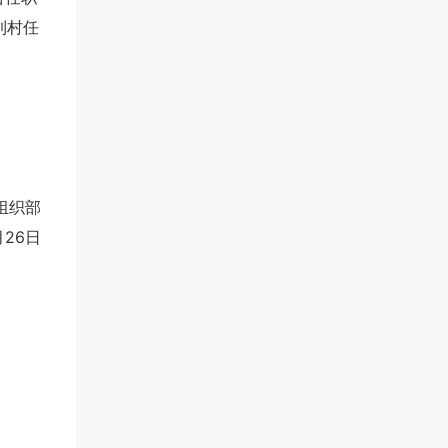
到村任
组织部
月26日