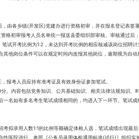
后，由各乡镇(开发区)党建办进行资格初审，并在报名登记表签
将通过资格初审报考人员名单统一报送县委组织部审核。审核通过后
。笔试开考比例为1:2，未达到开考比例的相应核减该岗位招聘计
合其他岗位条件可以在规定时间内改报其他岗位，逾期视为自动
考证，报考人员应持有准考证及有效身份证参加笔试。
00分。内容包括党务知识、公共基础知识、相关法律法规知识、
后一名如有多名考生笔试成绩相同的，均进入下一环节。笔试成
考拟录用人数1:1的比例等额确定体检人选，笔试成绩出现最后
合性医院进行，参照《公务员录用体检通用标准(试行)》组织实