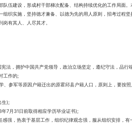
部队伍建设，形成村干部梯次配备、结构持续优化的工作局面。
一组织实施，坚持德才兼备、以德为先的用人原则，招考过程坚
到岗有其人、人尽其才。
和国宪法，拥护中国共产党领导，政治立场坚定，遵纪守法，品行
村工作的;
升学、参军等原因户籍迁出的原霍邱县户籍人口，原则上，要按照
生);
3年7月31日前取得相应学历毕业证书);
责任感强，热衷于基层工作，组织纪律观念强，服从组织安排，有