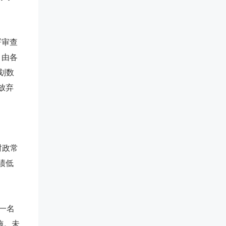
署审查
，由各
划数
放弃
时政常
绩低
一名
施。未