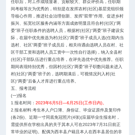
任职后，对工作成绩显著、贡献较大、群众评价高，任职期
间考核等次为优秀的，特别是在发挥农村(社区)基层党组织领
导核心作用，推进社会治理创新、发挥“双带”作用、促进乡村
振兴、拓宽社区服务内涵等方面成效明显且符合村(社区)“两
委”班子任职条件的选聘人员，根据村(社区)“两委”班子建设实
际，在届中优先推选为村(社区)“两委”班子成员人选(任期内当
选村、社区“两委”班子成员后，相关待遇由选聘人员在村、社
区干部工资和选聘人员工资中一次性自行选择)，纳入全县村
(社区)干部队伍进行重点培养，在评先选优中优先推荐。任职
期间表现特别优秀，但因村(社区)“两委”班子职数问题未进入
村(社区)“两委”班子的，选聘期满后，可视情况列入村(社
区)“两委”后备人才库进行重点培养。
五、报考流程
(一)报名
1.报名时间：
2023年6月5日—6月25日(工作日内)。
2.报名材料:考生本人户口簿、身份证、毕业证原件及复印件
(各2份)、近期一寸同底免冠照片(4张)(应届毕业生报名时，
需提供所在学校出具的关于其本人可在2023年7月31日前正
常毕业的证明)。配偶为西丰县户籍且本人在西丰县居住的非