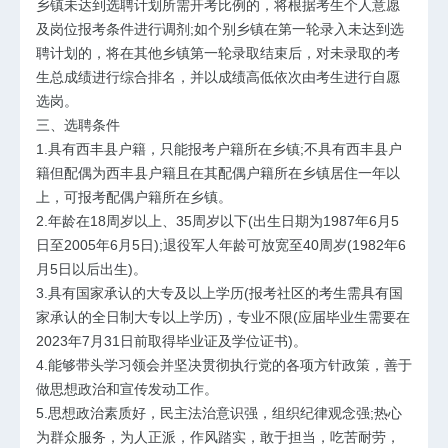
乡镇未达到选聘计划所需开考比例的，将根据考生个人意愿
及岗位报考条件进行调剂;如个别乡镇在第一轮录入未达到选
聘计划的，将在其他乡镇第一轮录取结束后，对未录取的考
生总成绩进行综合排名，并以成绩高低依次由考生进行自愿
选岗。
三、选聘条件
1.具有西丰县户籍，只能报考户籍所在乡镇;不具有西丰县户
籍但配偶为西丰县户籍且在其配偶户籍所在乡镇居住一年以
上，可报考配偶户籍所在乡镇。
2.年龄在18周岁以上、35周岁以下(出生日期为1987年6月5
日至2005年6月5日);退役军人年龄可放宽至40周岁(1982年6
月5日以后出生)。
3.具有国家承认的大专及以上学历(报考社区的考生需具有国
家承认的全日制大专以上学历)，专业不限(应届毕业生需要在
2023年7月31日前取得毕业证及学位证书)。
4.能够带头学习领会并坚决贯彻执行党的各项方针政策，善于
做思想政治和宣传发动工作。
5.思想政治素质好，民主法治意识强，组织纪律观念强;热心
为群众服务，为人正派，作风踏实，敢于担当，吃苦耐劳，