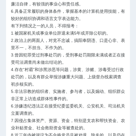
廉洁自律，有较强的事业心和责任感。
6.具备正常履职的身体条件，掌握基本的计算机使用技能，有
较好的组织协调和语言文字表达能力。
有下列情况之一的人员，不得报考：
1.被国家机关或事业单位辞退未满5年或开除公职的。
2.政治上的两面人，对党不忠诚，搞阳奉阴违、口是心非、表
里不一，不担当、不作为的。
3.曾因犯罪受过刑事处罚的，受刑事处罚期限未满或者正在接
受司法调查尚未做出结论的。
4.存在“村霸”和涉黑涉恶等问题，涉黄、涉赌、涉毒受过行政
处罚的，以及有群众举报涉嫌重大问题、上级督办线索调查
初步核实的。
5.非法宗教的组织者、实施者、参与者，以及煽动、组织群众
非正常上访造成群体性事件的。
6.涉嫌违纪违法正在接受纪委监委机关、公安机关、司法机关
立案调查的。
7.因侵占集体资产、资源、资金，特别是支农和帮扶资金、农
业补贴资金、社会救助资金等被查处的。
8.近三年内被评议为不合格党员且被劝退、除名的，以及仍在