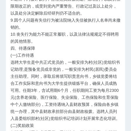
限期改正的，或受到党内严重警告、行政记过及以上处分，
以及处分决定解除后经研判仍不适合的。
9.因个人问题有失信行为被法院纳入失信被执行人名单尚未撤
销的。
10.丧失行为能力不能正常履职，以及法律法规规定不得聘用
的其他情形。
四、待遇保障
(一)工作待遇
选聘大学生是中共正式党员的，一般安排为村(社区)党组织书
记助理;是预备党员或非党的，一般安排为村民(居民)委员会
主任助理。同时，录取后将填写职责意向书，乡镇党委将结
合工作实际和意向书为大学生提供锻炼平台，确保人员成熟
可用。任期3年，含试用期6个月，任职期间工资为每月2300
元(含养老保险、医疗保险、失业保险、工伤保险和生育保险
中个人缴纳部分)，工资待遇纳入县财政预算，保险由各乡镇
统一办理，其中县财政承担部分由县财政核拨。选聘人员列
入县委组织部村(社区)党组织书记培训计划开展常态化培训。
(二)奖励政策