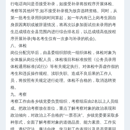
行电话询问是否接受补录，如接受补录将按程序开展体检、
考察等其他环节;如不接受补录视为放弃选聘资格。同时，从
第一批考生录用到岗时间算起，如一年内有已上岗考生因自
身原因离职或被辞退情况，将再次以参加面试但未录用的考
生总成绩在全县范围内进行综合排名后，以总成绩高低按程
序开展补录(每名考生仅有一次参与补录的机会)。
八、体检
岗位分配完毕后，由县委组织部统一组织体检，体检对象为
全体服从岗位分配人员，体检项目和标准按照《公务员录用
体检通用标准(试行)》等有关规定执行。对体检中弄虚作假的
考生和违反操作规程、渎职失职、造成不良后果的工作人
员，将按照有关规定进行处理。体检不合格的，取消选聘资
格。
九、考察
考察工作由各乡镇党委负责组织，考察组应由2名以上人员组
成。把政治考察放在首位，重点了解考察对象的政治表现和
政治倾向，对政治上不合格的“一票否决”。乡镇党委要采取多
种形式，全面了解考察对象的道德品质、能力素质、工作实
绩、遵纪守法、廉洁自律、学习和工作表现以及是否需要回