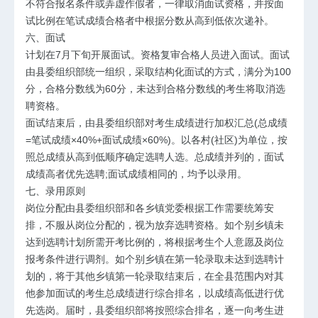
不符合报名条件或弄虚作假者，一律取消面试资格，并按面
试比例在笔试成绩合格者中根据分数从高到低依次递补。
六、面试
计划在7月下旬开展面试。资格复审合格人员进入面试。面试
由县委组织部统一组织，采取结构化面试的方式，满分为100
分，合格分数线为60分，未达到合格分数线的考生将取消选
聘资格。
面试结束后，由县委组织部对考生成绩进行加权汇总(总成绩
=笔试成绩×40%+面试成绩×60%)。以各村(社区)为单位，按
照总成绩从高到低顺序确定选聘人选。总成绩并列的，面试
成绩高者优先选聘;面试成绩相同的，均予以录用。
七、录用原则
岗位分配由县委组织部和各乡镇党委根据工作需要统筹安
排，不服从岗位分配的，视为放弃选聘资格。如个别乡镇未
达到选聘计划所需开考比例的，将根据考生个人意愿及岗位
报考条件进行调剂。如个别乡镇在第一轮录取未达到选聘计
划的，将于其他乡镇第一轮录取结束后，在全县范围内对其
他参加面试的考生总成绩进行综合排名，以成绩高低进行优
先选岗。届时，县委组织部将按照综合排名，逐一向考生进