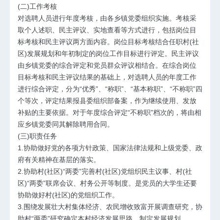
(二)工作考核
对选聘人员进行年度考核，由各乡镇党委组织实施。考核采
取个人述职、民主评议、实地查看等方式进行，包括岗位目
标考核和民主评议两方面内容。岗位目标考核结合任职村(社
区)发展规划和年初制定的岗位工作目标进行评定。民主评议
由乡镇党委的综合评定和党员群众评议相结合。在综合岗位
目标考核和民主评议结果的基础上，对选聘人员的年度工作
进行综合评定，分为“优秀”、“称职”、“基本称职”、“不称职”四
个等次，评定结果报县委组织部备案，作为继续使用、发放
补贴的主要依据。对于年度综合评定“不称职”档次的，将由相
应乡镇党委同其解除聘用合同。
(三)职责任务
1.协助做好党的各项方针政策、国家法律法规和上级党委、政
府有关精神在基层的落实。
2.协助村(社区)“两委”完善村(社区)党组织民主议事、村(社
区)“两委”联席会议、村务公开等制度。是党员的大学生还要
协助做好村(社区)的党组织工作。
3.围绕发展壮大村集体经济、农民增收致富开展调查研究，协
助村“两委”研究确定本村经济发展思路，制定发展规划。