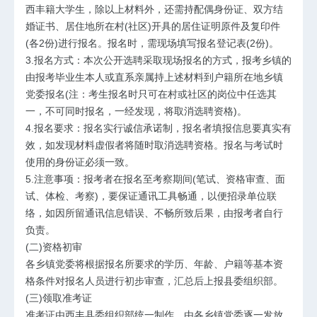
西丰籍大学生，除以上材料外，还需持配偶身份证、双方结
婚证书、居住地所在村(社区)开具的居住证明原件及复印件
(各2份)进行报名。报名时，需现场填写报名登记表(2份)。
3.报名方式：本次公开选聘采取现场报名的方式，报考乡镇的
由报考毕业生本人或直系亲属持上述材料到户籍所在地乡镇
党委报名(注：考生报名时只可在村或社区的岗位中任选其
一，不可同时报名，一经发现，将取消选聘资格)。
4.报名要求：报名实行诚信承诺制，报名者填报信息要真实有
效，如发现材料虚假者将随时取消选聘资格。报名与考试时
使用的身份证必须一致。
5.注意事项：报考者在报名至考察期间(笔试、资格审查、面
试、体检、考察)，要保证通讯工具畅通，以便招录单位联
络，如因所留通讯信息错误、不畅所致后果，由报考者自行
负责。
(二)资格初审
各乡镇党委将根据报名所要求的学历、年龄、户籍等基本资
格条件对报名人员进行初步审查，汇总后上报县委组织部。
(三)领取准考证
准考证由西丰县委组织部统一制作，由各乡镇党委逐一发放