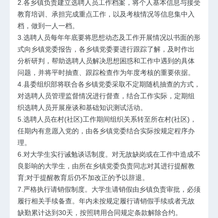
2.各乡镇负责建立选聘人员工作档案，将个人基本信息与接受
教育培训、承担完成重点工作，以及考核情况等信息集中入
档，做到一人一档。
3.选聘人员每年年底要将思想动态及工作开展情况以书面的形
式向乡镇党委报告，各乡镇党委要进行跟踪了解，及时作出
分析研判，帮助选聘人员解决思想困惑和工作中遇到的具体
问题，并将平时抽查、跟踪检查作为年度考核的重要依据。
4.县委组织部将联合各乡镇党委采取不定期随机抽查的方式，
对选聘人员管理监督情况进行督查，结合工作实际，定期组
织选聘人员开展座谈和基础知识测试活动。
5.选聘人员在村(社区)工作期间组织关系转至所在村(社区)，
任期内有意愿入党的，由各乡镇党委结合实际按规定程序办
理。
6.对大学生实行诫勉谈话制度。对无故缺岗或在工作中造成不
良影响的大学生，由所在乡镇党委负责同志对其进行提醒教
育;对于提醒教育后仍不加改正的予以辞退。
7.严格执行请销假制度。大学生请销假由乡镇负责审批，必须
履行相关手续备查。年内未按规定履行请销假手续或者无故
缺勤累计达到30天，按照聘用合同规定条款解除合约。